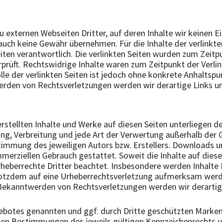
u externen Webseiten Dritter, auf deren Inhalte wir keinen E
auch keine Gewähr übernehmen. Für die Inhalte der verlinkten
iten verantwortlich. Die verlinkten Seiten wurden zum Zeitp
rüft. Rechtswidrige Inhalte waren zum Zeitpunkt der Verlin
lle der verlinkten Seiten ist jedoch ohne konkrete Anhaltsp
erden von Rechtsverletzungen werden wir derartige Links 
 erstellten Inhalte und Werke auf diesen Seiten unterliegen
tung, Verbreitung und jede Art der Verwertung außerhalb der
stimmung des jeweiligen Autors bzw. Erstellers. Downloads u
mmerziellen Gebrauch gestattet. Soweit die Inhalte auf diese
heberrechte Dritter beachtet. Insbesondere werden Inhalte D
trotzdem auf eine Urheberrechtsverletzung aufmerksam werde
Bekanntwerden von Rechtsverletzungen werden wir derarti
ngebotes genannten und ggf. durch Dritte geschützten Marke
den Bestimmungen des jeweils gültigen Kennzeichenrechts u