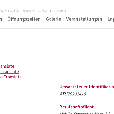
 Pizza ... Currywurst ... Salat ... uvm.
n
Öffnungszeiten
Galerie
Veranstaltungen
La
ranslate
 Translate
e Translate
Umsatzsteuer-Identifikat
ATU79291419
Berufshaftpflicht
UNIQA Österreich Vers. AG